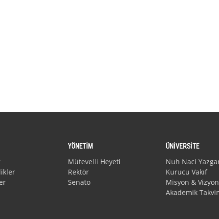
YÖNETİM
ÜNİVERSİTE
r
Mütevelli Heyeti
Nuh Naci Yazga
ikler
Rektör
Kurucu Vakıf
er
Senato
Misyon & Vizyon
Akademik Takvi