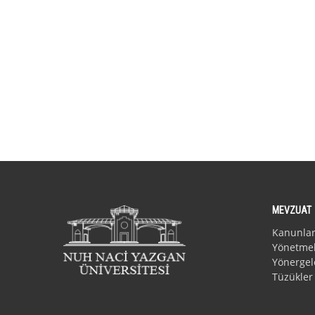
MEVZUAT
Kanunla
Yönetmel
Yönergel
Tüzükler