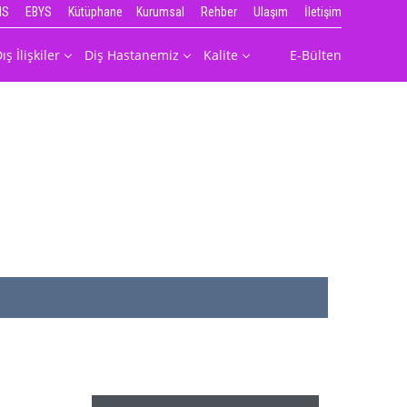
IS
EBYS
Kütüphane
Kurumsal
Rehber
Ulaşım
İletişim
ış İlişkiler
Diş Hastanemiz
Kalite
E-Bülten