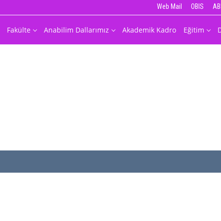
Web Mail
OBIS
AB
Fakülte
Anabilim Dallarımız
Akademik Kadro
Eğitim
D