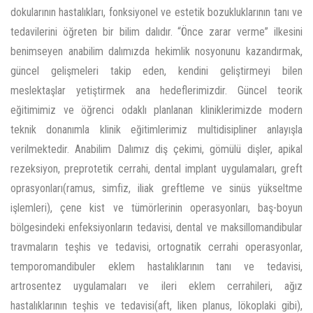
dokularının hastalıkları, fonksiyonel ve estetik bozukluklarının tanı ve
tedavilerini öğreten bir bilim dalıdır. “Önce zarar verme” ilkesini
benimseyen anabilim dalımızda hekimlik nosyonunu kazandırmak,
güncel gelişmeleri takip eden, kendini geliştirmeyi bilen
meslektaşlar yetiştirmek ana hedeflerimizdir. Güncel teorik
eğitimimiz ve öğrenci odaklı planlanan kliniklerimizde modern
teknik donanımla klinik eğitimlerimiz multidisipliner anlayışla
verilmektedir. Anabilim Dalımız diş çekimi, gömülü dişler, apikal
rezeksiyon, preprotetik cerrahi, dental implant uygulamaları, greft
oprasyonları(ramus, simfiz, iliak greftleme ve sinüs yükseltme
işlemleri), çene kist ve tümörlerinin operasyonları, baş-boyun
bölgesindeki enfeksiyonların tedavisi, dental ve maksillomandibular
travmaların teşhis ve tedavisi, ortognatik cerrahi operasyonlar,
temporomandibuler eklem hastalıklarının tanı ve tedavisi,
artrosentez uygulamaları ve ileri eklem cerrahileri, ağız
hastalıklarının teşhis ve tedavisi(aft, liken planus, lökoplaki gibi),