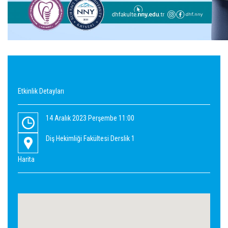
Etkinlik Detayları
14 Aralık 2023 Perşembe 11:00
Diş Hekimliği Fakültesi Derslik 1
Harita